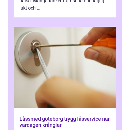
hälsa. Många tänker främst på obehaglig
lukt och ...
Låssmed göteborg trygg låsservice när
vardagen krånglar