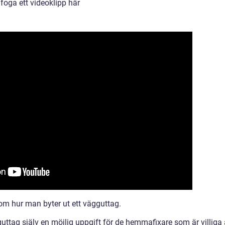
nfoga ett videoklipp här
 om hur man byter ut ett vägguttag.
ttag själv en möjlig uppgift för de hemmafixare som är villiga 