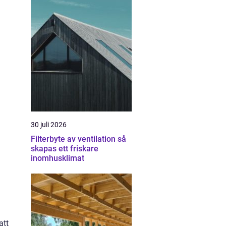
30 juli 2026
Filterbyte av ventilation så
skapas ett friskare
inomhusklimat
att