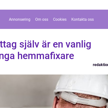
Annonsering
Om oss
Cookies
Kontakta oss
tag själv är en vanlig
ånga hemmafixare
redaktio