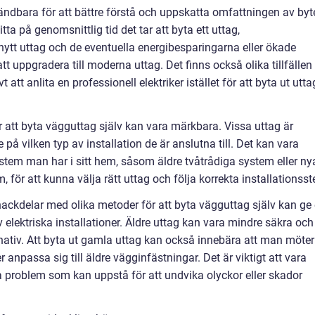
ndbara för att bättre förstå och uppskatta omfattningen av byt
ta på genomsnittlig tid det tar att byta ett uttag,
nytt uttag och de eventuella energibesparingarna eller ökade
uppgradera till moderna uttag. Det finns också olika tillfällen
att anlita en professionell elektriker istället för att byta ut utta
r att byta vägguttag själv kan vara märkbara. Vissa uttag är
 på vilken typ av installation de är anslutna till. Det kan vara
lsystem man har i sitt hem, såsom äldre tvåtrådiga system eller ny
 för att kunna välja rätt uttag och följa korrekta installationsst
ackdelar med olika metoder för att byta vägguttag själv kan ge
 elektriska installationer. Äldre uttag kan vara mindre säkra och
ativ. Att byta ut gamla uttag kan också innebära att man möter
anpassa sig till äldre vägginfästningar. Det är viktigt att vara
 problem som kan uppstå för att undvika olyckor eller skador