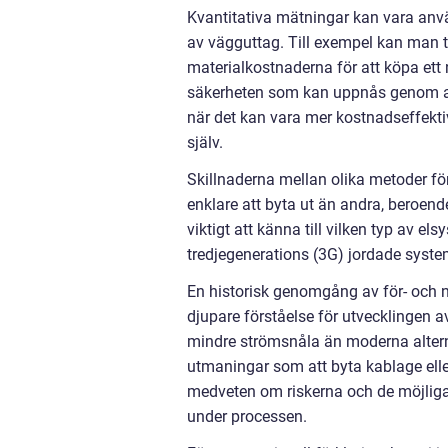
Kvantitativa mätningar kan vara anvä
av vägguttag. Till exempel kan man tit
materialkostnaderna för att köpa ett 
säkerheten som kan uppnås genom att 
när det kan vara mer kostnadseffektivt 
själv.
Skillnaderna mellan olika metoder fö
enklare att byta ut än andra, beroende
viktigt att känna till vilken typ av e
tredjegenerations (3G) jordade system,
En historisk genomgång av för- och n
djupare förståelse för utvecklingen av
mindre strömsnåla än moderna altern
utmaningar som att byta kablage eller 
medveten om riskerna och de möjliga
under processen.