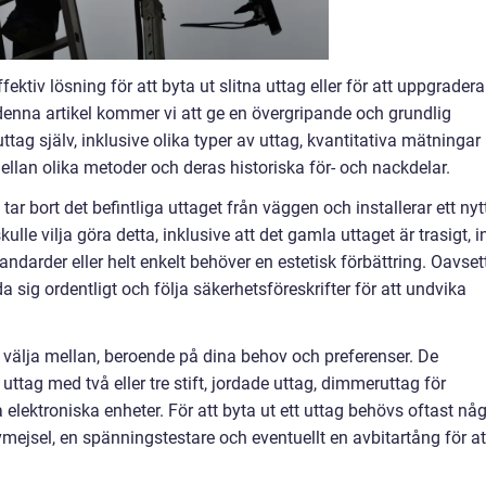
ktiv lösning för att byta ut slitna uttag eller för att uppgradera
I denna artikel kommer vi att ge en övergripande och grundlig
tag själv, inklusive olika typer av uttag, kvantitativa mätningar
llan olika metoder och deras historiska för- och nackdelar.
ar bort det befintliga uttaget från väggen och installerar ett nyt
kulle vilja göra detta, inklusive att det gamla uttaget är trasigt, i
ndarder eller helt enkelt behöver en estetisk förbättring. Oavset
da sig ordentligt och följa säkerhetsföreskrifter för att undvika
t välja mellan, beroende på dina behov och preferenser. De
uttag med två eller tre stift, jordade uttag, dimmeruttag för
 elektroniska enheter. För att byta ut ett uttag behövs oftast nå
ejsel, en spänningstestare och eventuellt en avbitartång för at