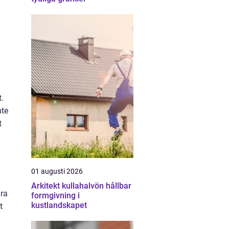
t.
nte
t
01 augusti 2026
Arkitekt kullahalvön hållbar
gra
formgivning i
kustlandskapet
t