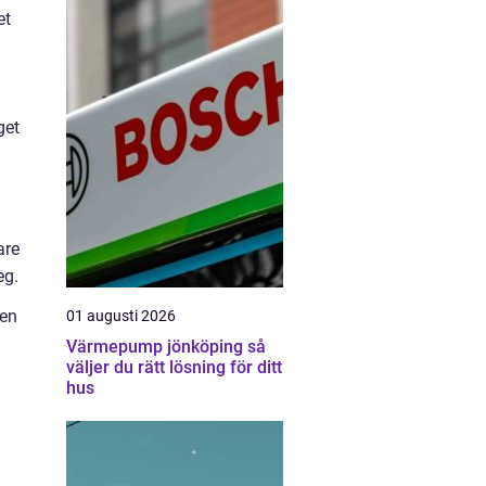
et
get
are
eg.
 en
01 augusti 2026
Värmepump jönköping så
väljer du rätt lösning för ditt
hus