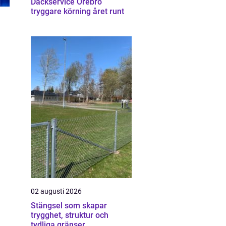
Däckservice Örebro
tryggare körning året runt
02 augusti 2026
Stängsel som skapar
trygghet, struktur och
tydliga gränser