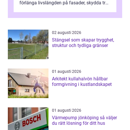
förlänga livslängden på fasader, skydda trä
och plåt mot väder, skapa e...
02 augusti 2026
Stängsel som skapar trygghet,
struktur och tydliga gränser
01 augusti 2026
Arkitekt kullahalvön hållbar
formgivning i kustlandskapet
01 augusti 2026
Värmepump jönköping så väljer
du rätt lösning för ditt hus