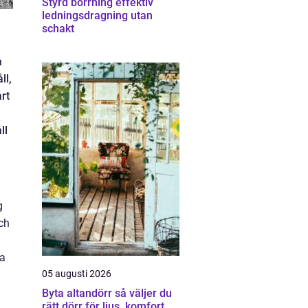
Styrd borrning effektiv
ledningsdragning utan
schakt
å
ll,
årt
ll
g
ch
la
05 augusti 2026
Byta altandörr så väljer du
rätt dörr för ljus, komfort