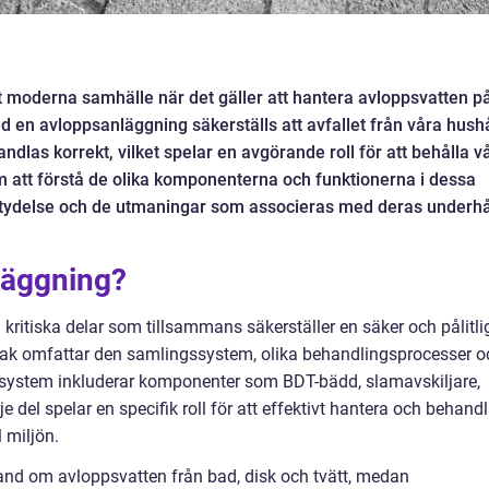
rt moderna samhälle när det gäller att hantera avloppsvatten p
Med en avloppsanläggning säkerställs att avfallet från våra hushå
andlas korrekt, vilket spelar en avgörande roll för att behålla v
 att förstå de olika komponenterna och funktionerna i dessa
betydelse och de utmaningar som associeras med deras underhå
läggning?
 kritiska delar som tillsammans säkerställer en säker och pålitli
sak omfattar den samlingssystem, olika behandlingsprocesser o
t system inkluderar komponenter som BDT-bädd, slamavskiljare,
 del spelar en specifik roll för att effektivt hantera och behand
l miljön.
and om avloppsvatten från bad, disk och tvätt, medan