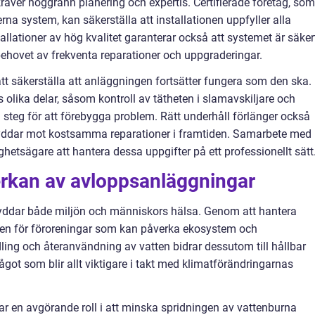
räver noggrann planering och expertis. Certifierade företag, som
a system, kan säkerställa att installationen uppfyller alla
llationer av hög kvalitet garanterar också att systemet är säker
r behovet av frekventa reparationer och uppgraderingar.
att säkerställa att anläggningen fortsätter fungera som den ska.
olika delar, såsom kontroll av tätheten i slamavskiljare och
a steg för att förebygga problem. Rätt underhåll förlänger också
yddar mot kostsamma reparationer i framtiden. Samarbete med
ghetsägare att hantera dessa uppgifter på ett professionellt sätt
erkan av avloppsanläggningar
yddar både miljön och människors hälsa. Genom att hantera
ken för föroreningar som kan påverka ekosystem och
ling och återanvändning av vatten bidrar dessutom till hållbar
got som blir allt viktigare i takt med klimatförändringarnas
 en avgörande roll i att minska spridningen av vattenburna