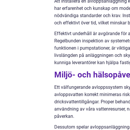
Att installera en avloppsanläggning k
har erfarenhet och kunskap om modern
nödvändiga standarder och krav. Insta
och effektivt över tid, vilket minska
Effektivt underhåll är avgörande för 
Regelbunden inspektion av systemets 
funktionen i pumpstationer, är viktig
livslängden på anläggningen och sk
kunniga leverantörer kan hjälpa fasti
Miljö- och hälsopåv
Ett välfungerande avloppssystem sk
avloppsvatten korrekt minimeras ris
dricksvattentillgångar. Proper behand
användning av våra vattenresurser, nå
påverkan.
Dessutom spelar avloppsanläggningar