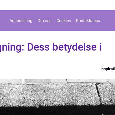
Annonsering
Om oss
Cookies
Kontakta oss
ning: Dess betydelse i
inspirat