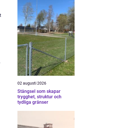
t
.
02 augusti 2026
Stängsel som skapar
trygghet, struktur och
tydliga gränser