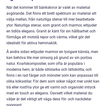
När det kommer till bänkskivor är valet av material
avgörande. Det finns ett brett spektrum av material att
välja mellan, från naturliga stenar till mer bearbetade
ytor. Naturliga stenar, som granit och marmor, erbjuder
en tidlös elegans. Granit är känt för sin hållbarhet och
förmåga att motstå repor och värme, vilket gör det
idealiskt för aktiva hemmakök.
Å andra sidan erbjuder marmor en lyxigare känsla, men
kan behöva lite mer omsorg på grund av sin porösa
natur. Kvartskompositer, som ofta är populära i
moderna hem, är både slitstarka och lättskötta, och
finns i en rad färger och mönster som kan anpassas till
olika köksstilar. För dem som söker något mer unikt kan
trä eller rostfria ytor ge ett varmt och organiskt intryck
med en touch av elegans. Oavsett vilket material du
väljer är det viktigt att väga dess för- och nackdelar
noggrant.