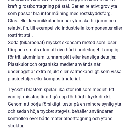
kraftig rostborttagning på stål. Ger en relativt grov yta
som passar bra inför målning med rostskyddsfärg.
Glas- eller keramikkulor bra när ytan ska bli jämn och
relativt fin, till exempel vid industriella komponenter eller
rostfritt stål.
Soda (bikarbonat) mycket skonsam metod som löser
färg och smuts utan att riva hårt i underlaget. Lämpligt
för trä, aluminium, tunnare plåt eller känsliga detaljer.
Plastkulor och organiska medier används när
underlaget är extra mjukt eller värmekänsligt, som vissa
plastdetaljer eller kompositmaterial.
Trycket i blästern spelar lika stor roll som mediet. Ett
vanligt misstag är att gå upp för högt i tryck direkt.
Genom att börja försiktigt, testa på en mindre synlig yta
och sedan höja trycket stegvis, behåller användaren
kontrollen över både materialborttagning och ytans
struktur.