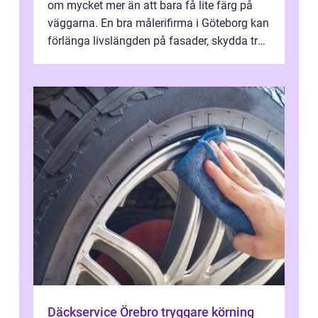
om mycket mer än att bara få lite färg på
väggarna. En bra målerifirma i Göteborg kan
förlänga livslängden på fasader, skydda trä
och plåt mot väder, skapa e...
Däckservice Örebro tryggare körning