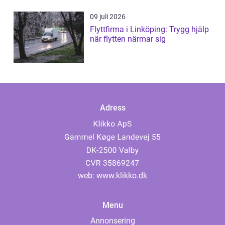
09 juli 2026
Flyttfirma i Linköping: Trygg hjälp
när flytten närmar sig
Adress
web:
www.klikko.dk
Menu
Annonsering