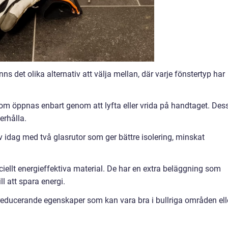
nns det olika alternativ att välja mellan, där varje fönstertyp har
 som öppnas enbart genom att lyfta eller vrida på handtaget. Des
erhålla.
iv idag med två glasrutor som ger bättre isolering, minskat
ciellt energieffektiva material. De har en extra beläggning som
l att spara energi.
dreducerande egenskaper som kan vara bra i bullriga områden ell