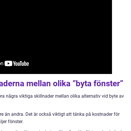
aderna mellan olika ”byta fönster”
a några viktiga skillnader mellan olika alternativ vid byte av
re än andra. Det är också viktigt att tänka på kostnader för
jer fönster.