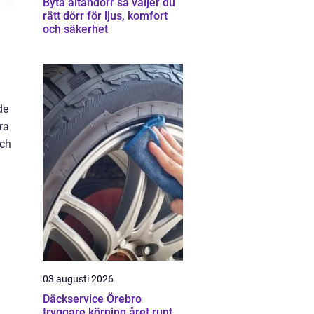
Byta altandörr så väljer du
rätt dörr för ljus, komfort
och säkerhet
de
ra
och
03 augusti 2026
Däckservice Örebro
tryggare körning året runt