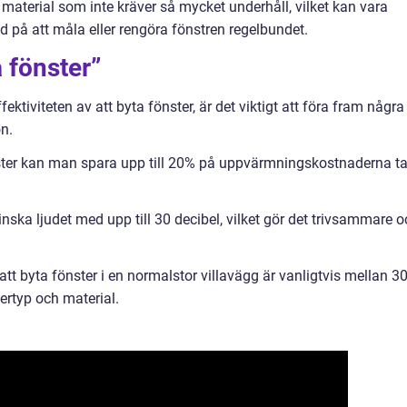
v material som inte kräver så mycket underhåll, vilket kan vara
id på att måla eller rengöra fönstren regelbundet.
 fönster”
ektiviteten av att byta fönster, är det viktigt att föra fram några
n.
ster kan man spara upp till 20% på uppvärmningskostnaderna t
ska ljudet med upp till 30 decibel, vilket gör det trivsammare o
att byta fönster i en normalstor villavägg är vanligtvis mellan 3
ertyp och material.