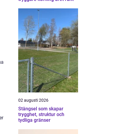
sa
02 augusti 2026
Stängsel som skapar
trygghet, struktur och
er
tydliga gränser