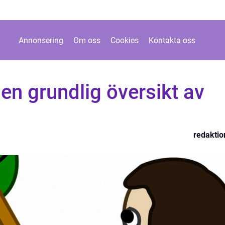
Annonsering
Om oss
Cookies
Kontakta oss
 en grundlig översikt av
redaktio