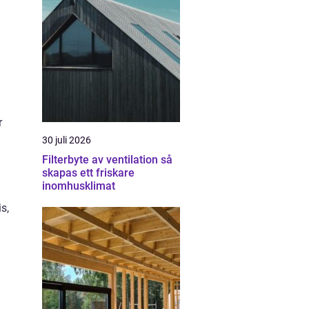
r
30 juli 2026
Filterbyte av ventilation så
skapas ett friskare
inomhusklimat
s,