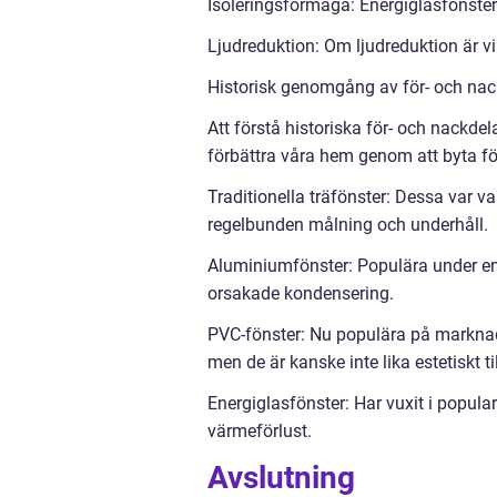
Isoleringsförmåga: Energiglasfönster
Ljudreduktion: Om ljudreduktion är vi
Historisk genomgång av för- och nack
Att förstå historiska för- och nackdel
förbättra våra hem genom att byta fö
Traditionella träfönster: Dessa var v
regelbunden målning och underhåll.
Aluminiumfönster: Populära under en
orsakade kondensering.
PVC-fönster: Nu populära på marknad
men de är kanske inte lika estetiskt t
Energiglasfönster: Har vuxit i popula
värmeförlust.
Avslutning