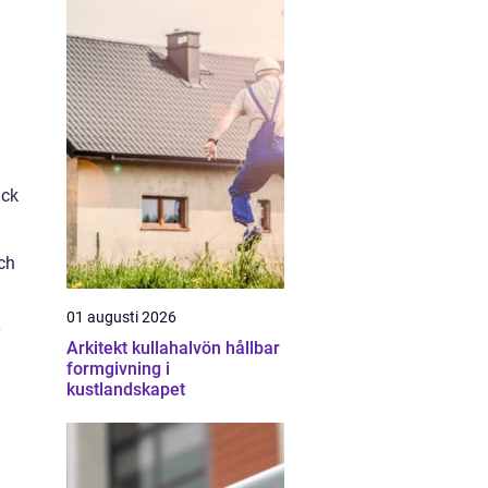
ack
ch
01 augusti 2026
0
Arkitekt kullahalvön hållbar
formgivning i
kustlandskapet