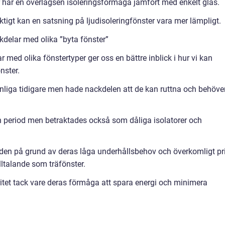
 har en överlägsen isoleringsförmåga jämfört med enkelt glas.
ktigt kan en satsning på ljudisoleringfönster vara mer lämpligt.
delar med olika ”byta fönster”
ar med olika fönstertyper ger oss en bättre inblick i hur vi kan
nster.
anliga tidigare men hade nackdelen att de kan ruttna och behöve
 period men betraktades också som dåliga isolatorer och
en på grund av deras låga underhållsbehov och överkomligt pri
illtalande som träfönster.
ritet tack vare deras förmåga att spara energi och minimera