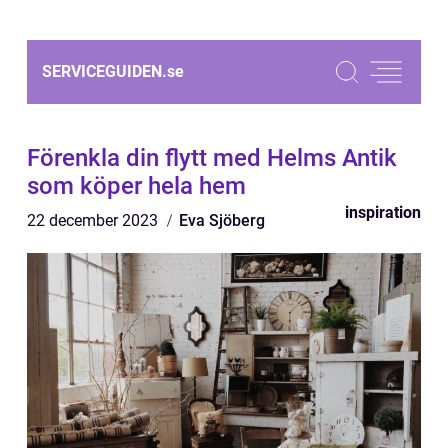
SERVICEGUIDEN.
se
Förenkla din flytt med Helms Antik
som köper hela hem
inspiration
22 december 2023
Eva Sjöberg