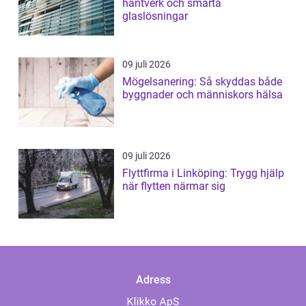
hantverk och smarta
glaslösningar
09 juli 2026
Mögelsanering: Så skyddas både
byggnader och människors hälsa
09 juli 2026
Flyttfirma i Linköping: Trygg hjälp
när flytten närmar sig
Adress