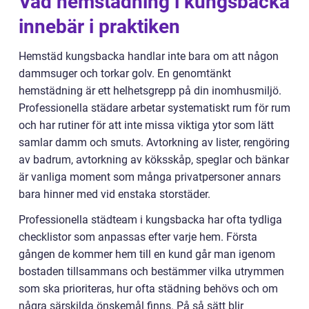
Vad hemstädning i kungsbacka
innebär i praktiken
Hemstäd kungsbacka handlar inte bara om att någon
dammsuger och torkar golv. En genomtänkt
hemstädning är ett helhetsgrepp på din inomhusmiljö.
Professionella städare arbetar systematiskt rum för rum
och har rutiner för att inte missa viktiga ytor som lätt
samlar damm och smuts. Avtorkning av lister, rengöring
av badrum, avtorkning av köksskåp, speglar och bänkar
är vanliga moment som många privatpersoner annars
bara hinner med vid enstaka storstäder.
Professionella städteam i kungsbacka har ofta tydliga
checklistor som anpassas efter varje hem. Första
gången de kommer hem till en kund går man igenom
bostaden tillsammans och bestämmer vilka utrymmen
som ska prioriteras, hur ofta städning behövs och om
några särskilda önskemål finns. På så sätt blir