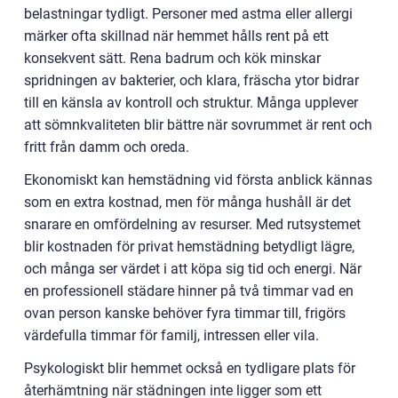
belastningar tydligt. Personer med astma eller allergi
märker ofta skillnad när hemmet hålls rent på ett
konsekvent sätt. Rena badrum och kök minskar
spridningen av bakterier, och klara, fräscha ytor bidrar
till en känsla av kontroll och struktur. Många upplever
att sömnkvaliteten blir bättre när sovrummet är rent och
fritt från damm och oreda.
Ekonomiskt kan hemstädning vid första anblick kännas
som en extra kostnad, men för många hushåll är det
snarare en omfördelning av resurser. Med rutsystemet
blir kostnaden för privat hemstädning betydligt lägre,
och många ser värdet i att köpa sig tid och energi. När
en professionell städare hinner på två timmar vad en
ovan person kanske behöver fyra timmar till, frigörs
värdefulla timmar för familj, intressen eller vila.
Psykologiskt blir hemmet också en tydligare plats för
återhämtning när städningen inte ligger som ett