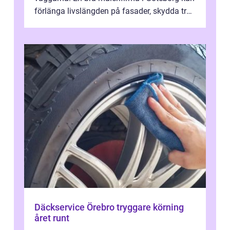
förlänga livslängden på fasader, skydda trä
och plåt mot väder, skapa e...
Däckservice Örebro tryggare körning
året runt