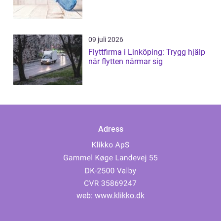
09 juli 2026
Flyttfirma i Linköping: Trygg hjälp
när flytten närmar sig
Adress
web:
www.klikko.dk