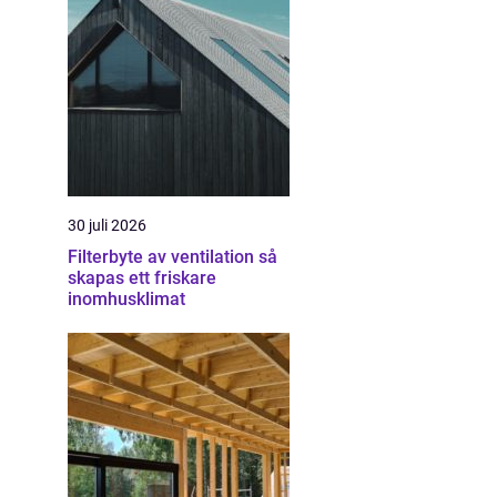
30 juli 2026
Filterbyte av ventilation så
skapas ett friskare
inomhusklimat