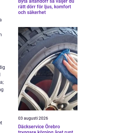
Byta altandörr så väljer du
rätt dörr för ljus, komfort
och säkerhet
a
m
dig
l
a;
ng
03 augusti 2026
t
Däckservice Örebro
tryggare körning året runt