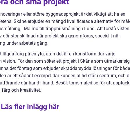
ora och små projekt
veringar eller större byggnadsprojekt är det viktigt att ha en
tens. Skåne erbjuder en mängd kvalificerade alternativ för måle
orsmålning i Malmö till trapphusmålning i Lund. Att förstå vikten
 gör stor skillnad när projekt ska genomföras, speciellt när
ng under arbetets gång.
 lägga färg på en yta, utan det är en konstform där varje
 en vision. För den som söker ett projekt i Skåne som utmärker sig
inns det företag som erbjuder skräddarsydda lösningar för både
ri är ett sådant exempel där kunden alltid står i centrum, och d
t utförande går hand i hand. Besök tomsmaleri.se för att upptäck
ärg och kreativitet.
Läs fler inlägg här