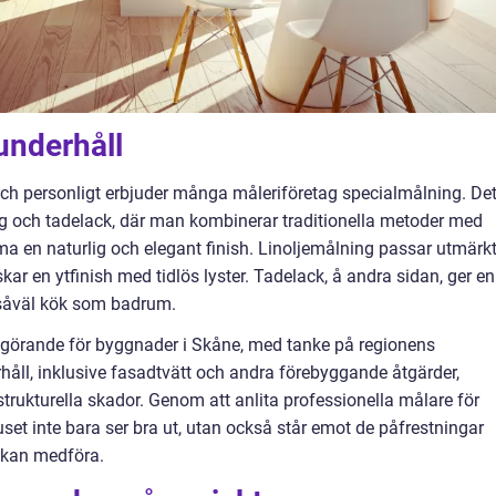
underhåll
ch personligt erbjuder många måleriföretag specialmålning. De
ng och tadelack, där man kombinerar traditionella metoder med
 en naturlig och elegant finish. Linoljemålning passar utmärk
kar en ytfinish med tidlös lyster. Tadelack, å andra sidan, ger en
r såväl kök som badrum.
vgörande för byggnader i Skåne, med tanke på regionens
håll, inklusive fasadtvätt och andra förebyggande åtgärder,
strukturella skador. Genom att anlita professionella målare för
uset inte bara ser bra ut, utan också står emot de påfrestningar
 kan medföra.