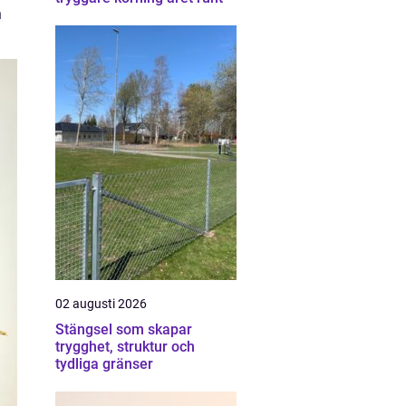
n
02 augusti 2026
Stängsel som skapar
trygghet, struktur och
tydliga gränser