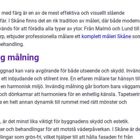
 med färg är en av de mest effektiva och visuellt slående
r. I Skåne finns det en rik tradition av måleri, där både modern
änds för att förädla alla typer av ytor. Från Malmö och Lund till
, erbjuder professionella målare ett
komplett måleri Skåne
so
behandling.
ig målning
 byggnad kan vara avgörande för både utseende och skydd. Invän
 ett inbjudande och stilrent inre. En erfaren målare tar hänsyn til
a en harmonisk miljö. Invändig målning går bortom bara väggarn
r och dörrkarmar att harmoniera för en enhetlig känsla. Tapetseri
e en helt annan dynamik till rummet med rätt mönster och
 är det minst lika viktigt för byggnadens skydd och estetik.
ger och behandlingar för att motstå väderpåverkan. I Skåne är de
ngar som grön-fri, vilket hjälper till att hålla fasaden fri från