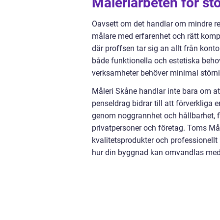
Måleriarbeten för st
Oavsett om det handlar om mindre reno
målare med erfarenhet och rätt kompe
där proffsen tar sig an allt från kont
både funktionella och estetiska behov
verksamheter behöver minimal störni
Måleri Skåne handlar inte bara om att
penseldrag bidrar till att förverkliga
genom noggrannhet och hållbarhet, f
privatpersoner och företag. Toms Måle
kvalitetsprodukter och professionell
hur din byggnad kan omvandlas med f