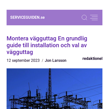
SERVICEGUIDEN.
se
Montera vägguttag En grundlig
guide till installation och val av
vägguttag
redaktionel
12 september 2023
Jon Larsson