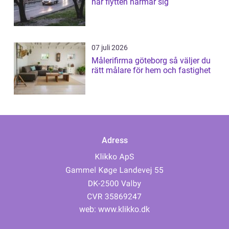
när flytten närmar sig
07 juli 2026
Målerifirma göteborg så väljer du
rätt målare för hem och fastighet
Adress
web:
www.klikko.dk