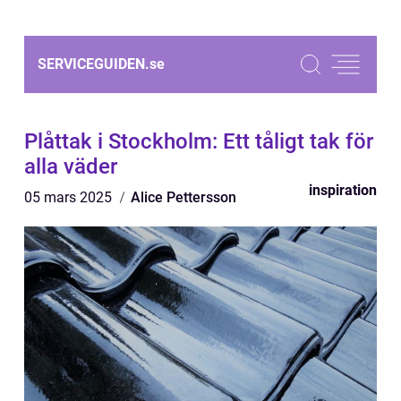
SERVICEGUIDEN.
se
Plåttak i Stockholm: Ett tåligt tak för
alla väder
inspiration
05 mars 2025
Alice Pettersson