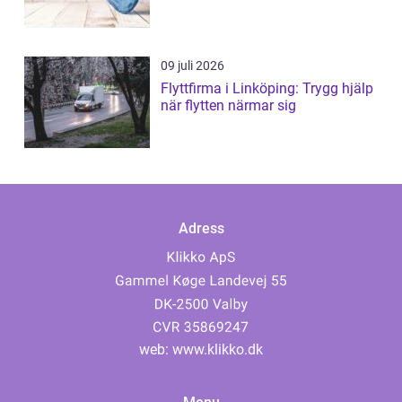
09 juli 2026
Flyttfirma i Linköping: Trygg hjälp
när flytten närmar sig
Adress
web:
www.klikko.dk