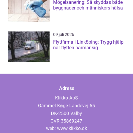
Mögelsanering: Så skyddas både
byggnader och människors hälsa
09 juli 2026
Flyttfirma i Linköping: Trygg hjälp
när flytten närmar sig
Adress
web:
www.klikko.dk