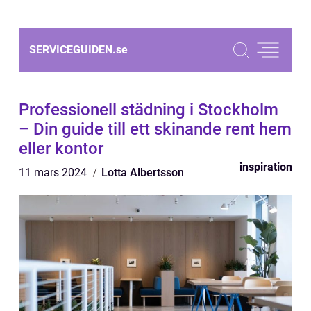
SERVICEGUIDEN.
se
Professionell städning i Stockholm
– Din guide till ett skinande rent hem
eller kontor
inspiration
11 mars 2024
Lotta Albertsson