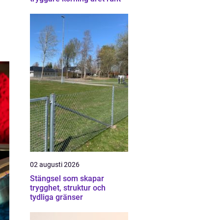
02 augusti 2026
Stängsel som skapar
trygghet, struktur och
tydliga gränser