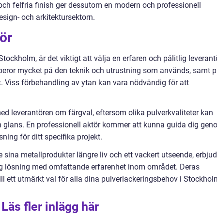
ch felfria finish ger dessutom en modern och professionell
esign- och arkitektursektorn.
tör
ockholm, är det viktigt att välja en erfaren och pålitlig leverant
 beror mycket på den teknik och utrustning som används, samt 
. Viss förbehandling av ytan kan vara nödvändig för att
ed leverantören om färgval, eftersom olika pulverkvaliteter kan
ch glans. En professionell aktör kommer att kunna guida dig ge
ning för ditt specifika projekt.
 sina metallprodukter längre liv och ett vackert utseende, erbjud
lig lösning med omfattande erfarenhet inom området. Deras
ll ett utmärkt val för alla dina pulverlackeringsbehov i Stockhol
Läs fler inlägg här