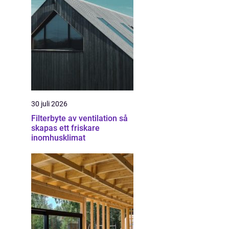
30 juli 2026
Filterbyte av ventilation så
skapas ett friskare
inomhusklimat