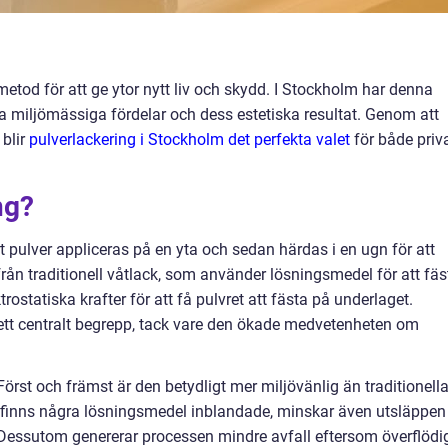
 metod för att ge ytor nytt liv och skydd. I Stockholm har denna
ina miljömässiga fördelar och dess estetiska resultat. Genom att
 blir
pulverlackering i Stockholm det perfekta valet
för både priv
ng?
rt pulver appliceras på en yta och sedan härdas i en ugn för att
 från traditionell våtlack, som använder lösningsmedel för att fäs
rostatiska krafter för att få pulvret att fästa på underlaget.
 ett centralt begrepp, tack vare den ökade medvetenheten om
Först och främst är den betydligt mer miljövänlig än traditionell
e finns några lösningsmedel inblandade, minskar även utsläppen
 Dessutom genererar processen mindre avfall eftersom överflödi