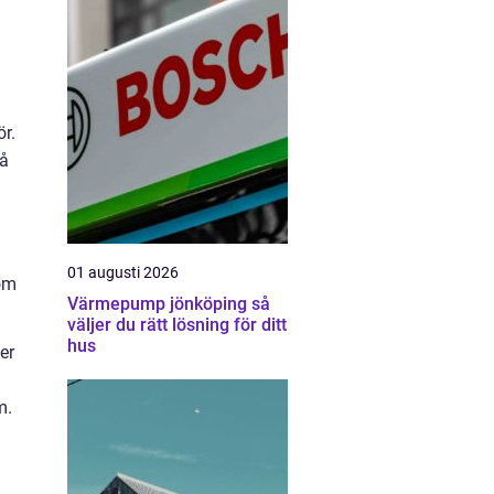
ör.
på
01 augusti 2026
nom
Värmepump jönköping så
väljer du rätt lösning för ditt
hus
er
m.