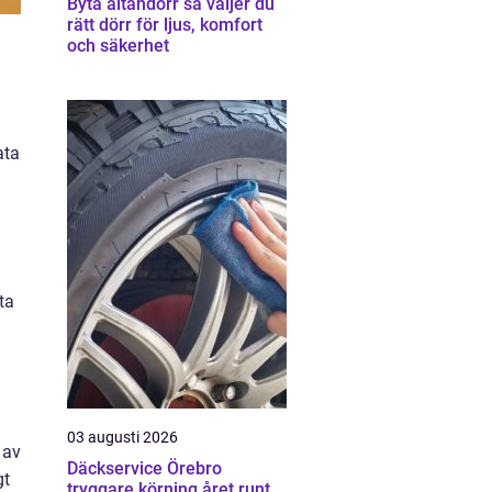
Byta altandörr så väljer du
rätt dörr för ljus, komfort
och säkerhet
ata
ta
a
03 augusti 2026
 av
Däckservice Örebro
gt
tryggare körning året runt