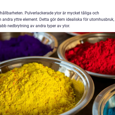
ållbarheten. Pulverlackerade ytor är mycket tåliga och
h andra yttre element. Detta gör dem idealiska för utomhusbruk,
bb nedbrytning av andra typer av ytor.