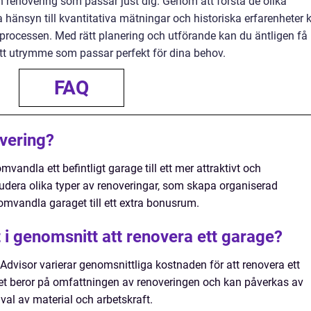
renovering som passar just dig. Genom att förstå de olika
 hänsyn till kvantitativa mätningar och historiska erfarenheter 
processen. Med rätt planering och utförande kan du äntligen få 
tt utrymme som passar perfekt för dina behov.
FAQ
vering?
vandla ett befintligt garage till ett mer attraktivt och
ludera olika typer av renoveringar, som skapa organiserad
 omvandla garaget till ett extra bonusrum.
 i genomsnitt att renovera ett garage?
dvisor varierar genomsnittliga kostnaden för att renovera ett
Det beror på omfattningen av renoveringen och kan påverkas av
val av material och arbetskraft.