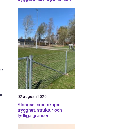
de
ar
02 augusti 2026
Stängsel som skapar
trygghet, struktur och
tydliga gränser
d