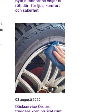
Byta altandörr så väljer du
rätt dörr för ljus, komfort
och säkerhet
i
me
r
03 augusti 2026
Däckservice Örebro
tryggare körning året runt