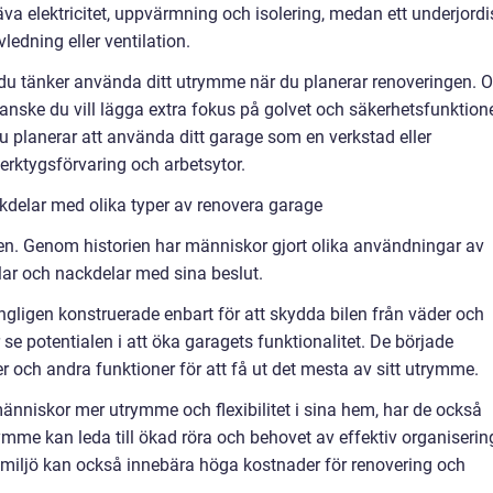
va elektricitet, uppvärmning och isolering, medan ett underjordi
edning eller ventilation.
r du tänker använda ditt utrymme när du planerar renoveringen. 
 kanske du vill lägga extra fokus på golvet och säkerhetsfunktion
u planerar att använda ditt garage som en verkstad eller
rktygsförvaring och arbetsytor.
kdelar med olika typer av renovera garage
en. Genom historien har människor gjort olika användningar av
ar och nackdelar med sina beslut.
ngligen konstruerade enbart för att skydda bilen från väder och
se potentialen i att öka garagets funktionalitet. De började
r och andra funktioner för att få ut det mesta av sitt utrymme.
änniskor mer utrymme och flexibilitet i sina hem, har de också
ymme kan leda till ökad röra och behovet av effektiv organiserin
 miljö kan också innebära höga kostnader för renovering och