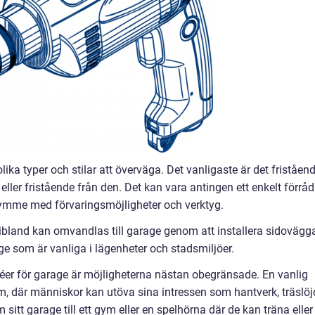
lika typer och stilar att överväga. Det vanligaste är det friståen
eller fristående från den. Det kan vara antingen ett enkelt förråd
 utrymme med förvaringsmöjligheter och verktyg.
 ibland kan omvandlas till garage genom att installera sidovägg
ge som är vanliga i lägenheter och stadsmiljöer.
déer för garage är möjligheterna nästan obegränsade. En vanlig
, där människor kan utöva sina intressen som hantverk, träslöj
 sitt garage till ett gym eller en spelhörna där de kan träna eller