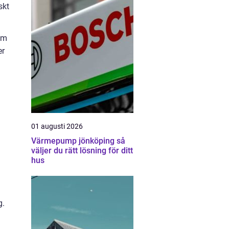
skt
Om
er
01 augusti 2026
Värmepump jönköping så
väljer du rätt lösning för ditt
hus
g.