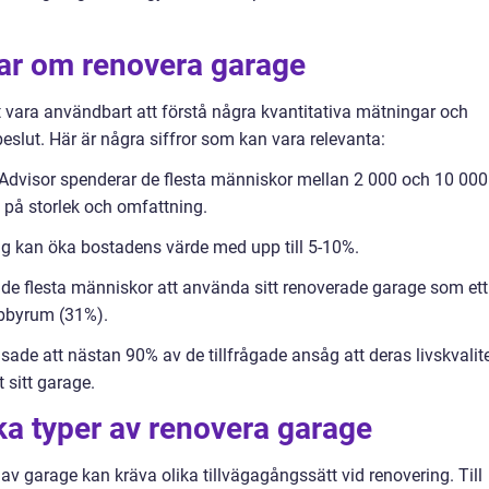
gar om renovera garage
 vara användbart att förstå några kvantitativa mätningar och
beslut. Här är några siffror som kan vara relevanta:
Advisor spenderar de flesta människor mellan 2 000 och 10 000
e på storlek och omfattning.
g kan öka bostadens värde med upp till 5-10%.
r de flesta människor att använda sitt renoverade garage som ett
obbyrum (31%).
ade att nästan 90% av de tillfrågade ansåg att deras livskvalit
 sitt garage.
ika typer av renovera garage
er av garage kan kräva olika tillvägagångssätt vid renovering. Till