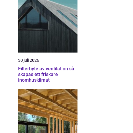
30 juli 2026
Filterbyte av ventilation så
skapas ett friskare
inomhusklimat