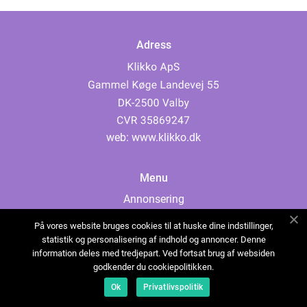
Adress
web:
www.klikko.dk
Menu
Annonsering
Om oss
På vores website bruges cookies til at huske dine indstillinger,
Cookies
statistik og personalisering af indhold og annoncer. Denne
information deles med tredjepart. Ved fortsat brug af websiden
Kontakta oss
godkender du cookiepolitikken.
Sitemap
Ok
Privatlivspolitik