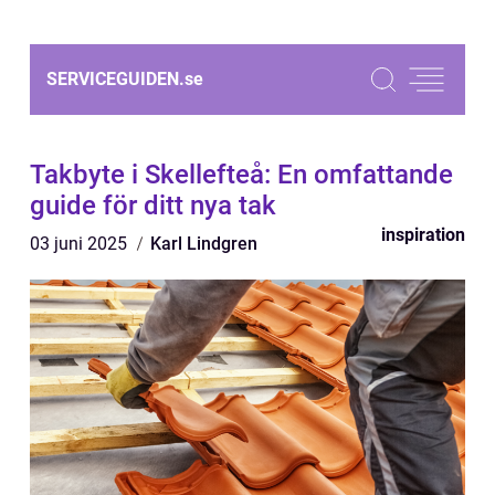
SERVICEGUIDEN.
se
Takbyte i Skellefteå: En omfattande
guide för ditt nya tak
inspiration
03 juni 2025
Karl Lindgren