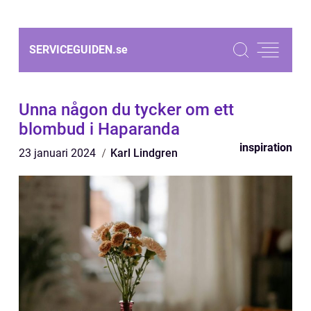
SERVICEGUIDEN.
se
Unna någon du tycker om ett
blombud i Haparanda
inspiration
23 januari 2024
Karl Lindgren