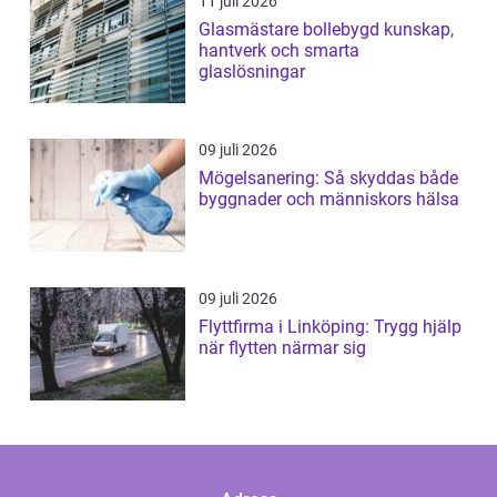
11 juli 2026
Glasmästare bollebygd kunskap,
hantverk och smarta
glaslösningar
09 juli 2026
Mögelsanering: Så skyddas både
byggnader och människors hälsa
09 juli 2026
Flyttfirma i Linköping: Trygg hjälp
när flytten närmar sig