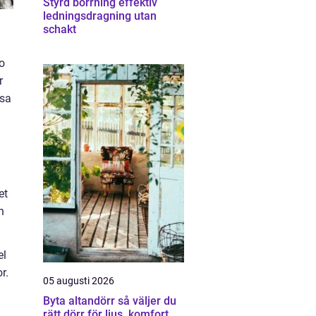
Styrd borrning effektiv
ledningsdragning utan
schakt
ro
r
ssa
et
h
el
r.
05 augusti 2026
Byta altandörr så väljer du
rätt dörr för ljus, komfort