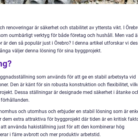
renoveringar är säkerhet och stabilitet av yttersta vikt. I Öreb
l som oumbärligt verktyg för både företag och hushåll. Men vad ä
r är den så populär just i Örebro? I denna artikel utforskar vi de
 många väljer denna lösning för sina byggprojekt.
ing?
yggnadsställning som används för att ge en stabil arbetsyta vid
ner. Den är känt för sin robusta konstruktion och flexibilitet, vilk
projekt. Dessa ställningar är designade med säkerhet i åtanke oc
 förhållanden.
nomhus och utomhus och erbjuder en stabil lösning som är enk
em extra attraktiva för byggprojekt där tiden är en kritisk fakto
att använda hakiställning just för att den kombinerar hög
terar i färre avbrott och mer produktiv arbetstid.