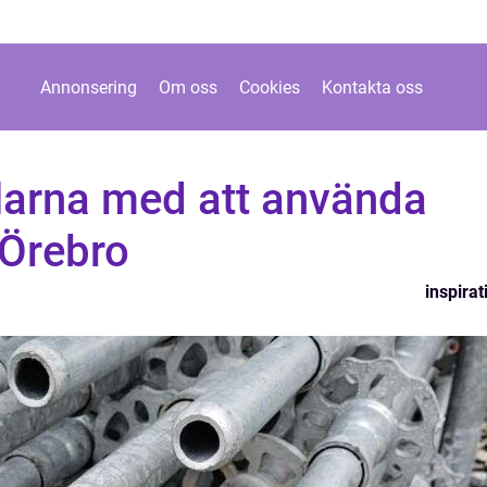
Annonsering
Om oss
Cookies
Kontakta oss
larna med att använda
 Örebro
inspirat