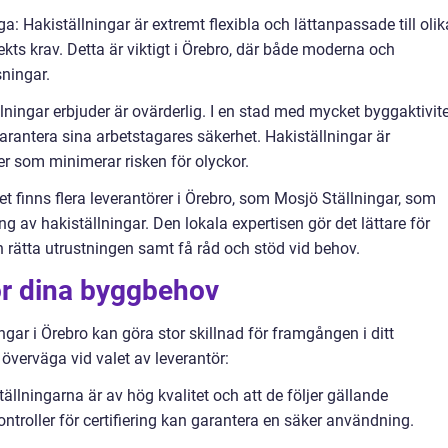
a: Hakiställningar är extremt flexibla och lättanpassade till olik
kts krav. Detta är viktigt i Örebro, där både moderna och
sningar.
ningar erbjuder är ovärderlig. I en stad med mycket byggaktivite
garantera sina arbetstagares säkerhet. Hakiställningar är
r som minimerar risken för olyckor.
Det finns flera leverantörer i Örebro, som Mosjö Ställningar, som
g av hakiställningar. Den lokala expertisen gör det lättare för
n rätta utrustningen samt få råd och stöd vid behov.
för dina byggbehov
ingar i Örebro kan göra stor skillnad för framgången i ditt
 överväga vid valet av leverantör:
 ställningarna är av hög kvalitet och att de följer gällande
troller för certifiering kan garantera en säker användning.