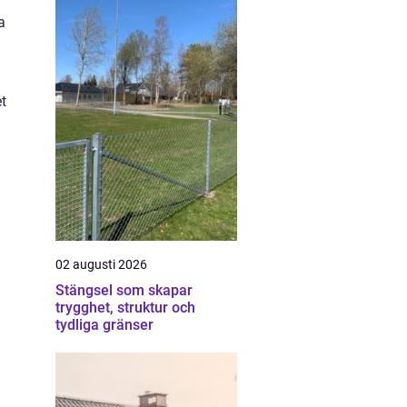
a
t
02 augusti 2026
Stängsel som skapar
trygghet, struktur och
tydliga gränser