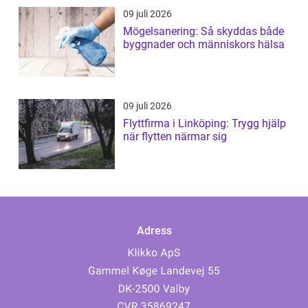
09 juli 2026
Mögelsanering: Så skyddas både
byggnader och människors hälsa
09 juli 2026
Flyttfirma i Linköping: Trygg hjälp
när flytten närmar sig
Adress