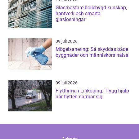
Glasmästare bollebygd kunskap,
hantverk och smarta
glaslösningar
09 juli 2026
Mögelsanering: Så skyddas både
byggnader och människors hälsa
09 juli 2026
Flyttfirma i Linköping: Trygg hjälp
när flytten närmar sig